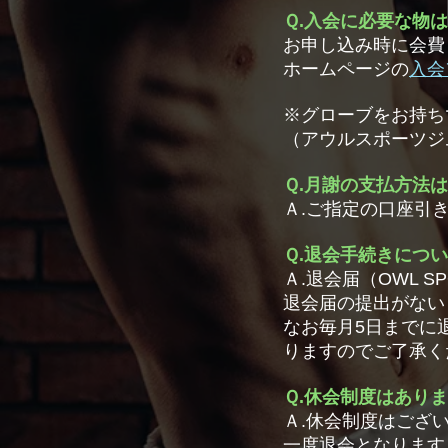
Ｑ.入会に必要な物
お申し込み時に会費
ホームページの
入会
※グローブをお持ち
（アウルスポーツジ
Ｑ.月謝の支払方法
Ａ.
ご指定の口座引
Ｑ.退会手続きにつ
Ａ.退会届（OWL 
退会届の提出がない
なお毎月5日までに
りますのでご了承く
Ｑ.休会制度はあり
Ａ.休会制度はござ
一度退会となります