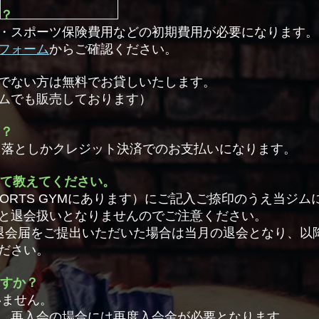
は？
・スポーツ保険費用などの初期費用が必要になります。
フォーム
からご確認ください。
でない方は無料でお貸しいたします。
ムでも販売しております）
は？
き落としかクレジット決済でのお支払いになります。
いて教えてください。
SPORTS GYMにあります）にご記入ご捺印のうえ当ジ
と退会扱いとなりませんのでご注意ください。
退会届をご提出いただいた場合は当月の退会となり、以
ださい。
ますか？
いません。
。再入会の場合には再度入会金が必要となります。