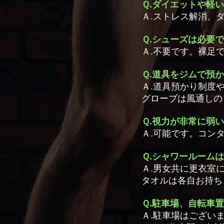
Ｑ.ダイエットや軽
Ａ.ストレス解消、
Ｑ.シューズは必要
Ａ.不要です。裸足
Ｑ.道具をジムで預
Ａ.道具預かり制度
グローブは風通しの
Ｑ.視力が非常に弱
Ａ.可能です。コン
Ｑ.シャワールーム
Ａ.男女共に更衣室
タオルは各自お持ち
Ｑ.駐車場、自転車
Ａ.駐車場はござい