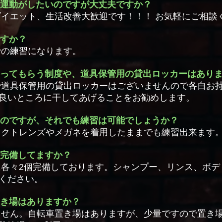
い運動がしたいのですが大丈夫ですか？
ダイエット、生活改善大歓迎です！！！ お気軽にご相談
ですか？
での練習になります。
かってもらう制度や、道具保管用の貸出ロッカーはあり
や道具保管用の貸出ロッカーはございませんので各自お
良いところに干してあげることをお勧めします。
いのですが、それでも練習は可能でしょうか？
タクトレンズやメガネを着用したままでも練習出来ます
は完備してますか？
に各々2個完備しております。シャンプー、リンス、ボデ
ください。
置き場はありますか？
ません。自転車置き場はありますが、少量ですので置き