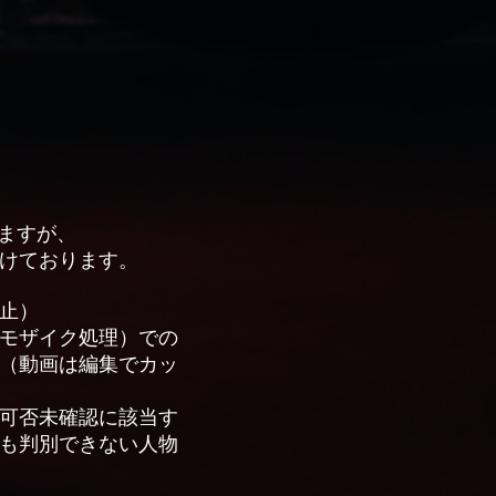
りますが、
けております。
止）
モザイク処理）での
（動画は編集でカッ
可否未確認に該当す
も判別できない人物