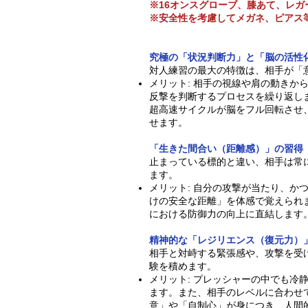
※16オンスグローブ、膝あて、レガ
​※安全性を考慮してメガネ、ピアス
究極の「状況判断力」と「脳の活性
対人練習の最大の特徴は、相手が「
メリット: 相手の視線や肩の動きか
反撃を判断するプロセスを繰り返し
超高速サイクルが脳をフル回転させ
せます。
「生きた間合い（距離感）」の習得
止まっている標的と違い、相手は常
ます。
メリット: 自分の攻撃が当たり、か
けの安全な距離」を体感で覚えられ
における防御力の向上に直結します
精神的な「レジリエンス（復元力）
相手と対峙する緊張感や、攻撃を受
験を積めます。
メリット: プレッシャーの中でも冷
ます。また、相手のレベルに合わせ
意」や「自制心」が身につき、人間