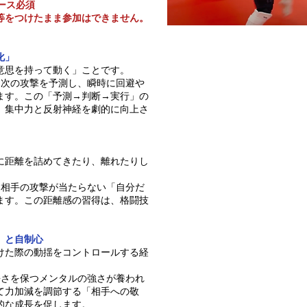
ース必須
等をつけたまま参加はできません。
化」
意思を持って動く」ことです。
ら次の攻撃を予測し、瞬時に回避や
ます。この「予測→判断→実行」の
、集中力と反射神経を劇的に向上さ
に距離を詰めてきたり、離れたりし
つ相手の攻撃が当たらない「自分だ
ます。この距離感の習得は、格闘技
。
」と自制心
けた際の動揺をコントロールする経
静さを保つメンタルの強さが養われ
て力加減を調節する「相手への敬
的な成長を促します。