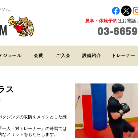
ツジム」
見学・体験予約
はお電話ま
YM
03-6659
ケジュール
会費
ご入会
設備紹介
トレーナー
ラス
チ
ボクシングの攻防をメインとした練
「一人・対トレーナー」の練習では
的なメリットをもたらします。