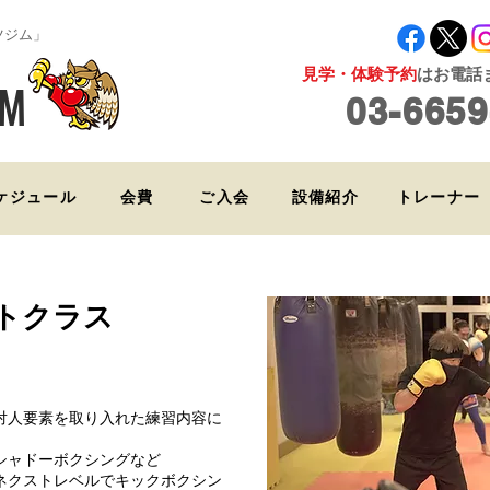
ツジム」
見学・体験予約
はお電話ま
YM
03-6659
ケジュール
会費
ご入会
設備紹介
トレーナー
トクラス
対人要素を取り入れた練習内容に
シャドーボクシングなど
ネクストレベルでキックボクシン