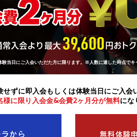
体験当日にご入会いただた方に限ります。※人数に達した時点でキ
験せずに即入会もしくは体験当日にご入会
0名様に限り入会金&会費2ヶ月分が無料
にな
チラから
無料体験