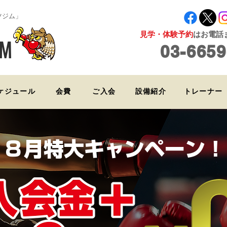
ツジム」
見学・体験予約
はお電話ま
YM
03-6659
ケジュール
会費
ご入会
設備紹介
トレーナー
８月特大キャンペーン！