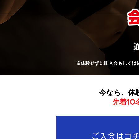
※体験せずに即入会もしくは
今なら、体
​先着1
ご入会はコ